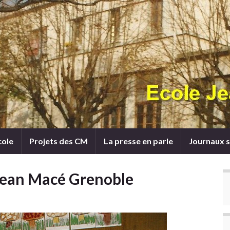
cole
Projets des CM
La presse en parle
Journaux s
e Jean Macé Grenoble