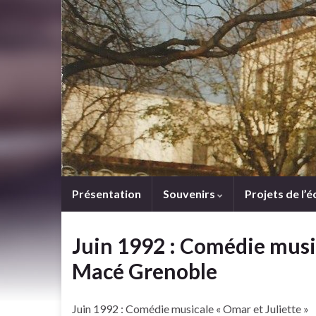
Présentation
Souvenirs
Projets de l’é
Juin 1992 : Comédie music
Macé Grenoble
Juin 1992 : Comédie musicale « Omar et Juliette »