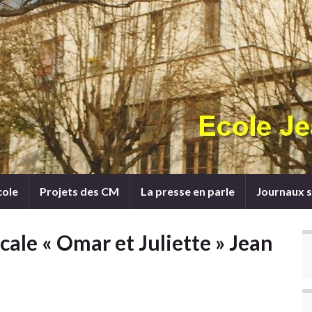
cole
Projets des CM
La presse en parle
Journaux s
ale « Omar et Juliette » Jean