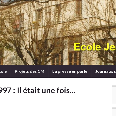
cole
Projets des CM
La presse en parle
Journaux s
97 : Il était une fois…