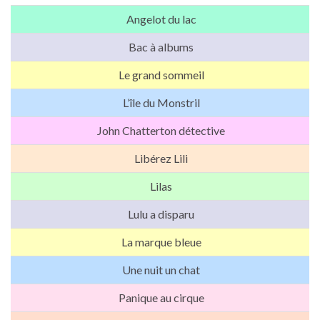
Angelot du lac
Bac à albums
Le grand sommeil
L’île du Monstril
John Chatterton détective
Libérez Lili
Lilas
Lulu a disparu
La marque bleue
Une nuit un chat
Panique au cirque