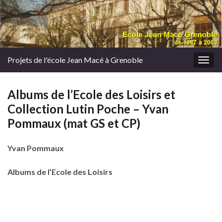
Projets de l'école Jean Macé à Grenoble
Togg
navig
Albums de l’Ecole des Loisirs et
Collection Lutin Poche – Yvan
Pommaux (mat GS et CP)
Yvan Pommaux
Albums de l’Ecole des Loisirs