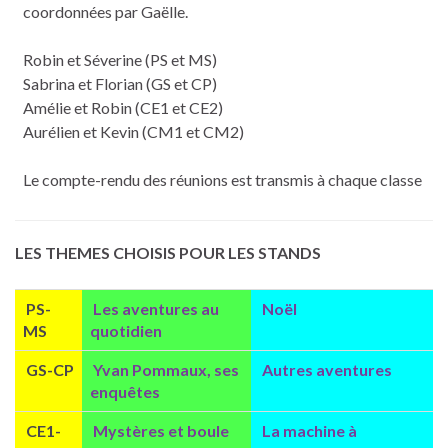
coordonnées par Gaëlle.
Robin et Séverine (PS et MS)
Sabrina et Florian (GS et CP)
Amélie et Robin (CE1 et CE2)
Aurélien et Kevin (CM1 et CM2)
Le compte-rendu des réunions est transmis à chaque classe
LES THEMES CHOISIS POUR LES STANDS
PS-
Les aventures au
Noël
MS
quotidien
GS-CP
Yvan Pommaux, ses
Autres aventures
enquêtes
CE1-
Mystères et boule
La machine à