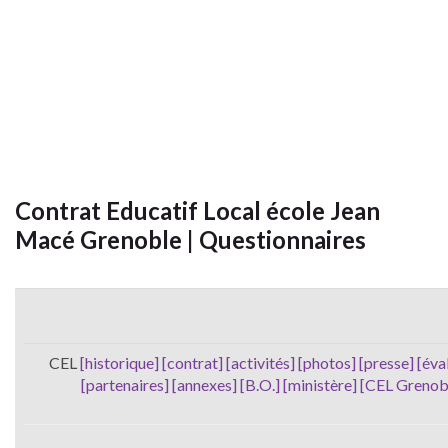
Contrat Educatif Local école Jean
Macé Grenoble | Questionnaires
CEL
[historique]
[contrat]
[activités]
[photos]
[presse]
[éva
[partenaires]
[annexes]
[B.O.]
[ministère]
[CEL Grenob