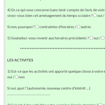
4) En ce qui vous concerne (sans tenir compte de l’avis de votr
vivez-vous bien cet aménagement du temps scolaire ?
oui /
Si non, pourquoi ?
contraintes d’horaires /
autres
5) Souhaitez-vous revenir aux horaires précédents ?
oui /
***************************************************
LES ACTIVITES
1) Est-ce que les activités ont apporté quelque chose à votre 
oui /
non
Si oui, quoi ? (autonomie, nouveau centre d’intérêt …)
……………………………………….
2) Faisait-il des activités extra scolaires l’année dernière ?
o