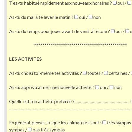
T’es-tu habitué rapidement aux nouveaux horaires ?
oui /
As-tu du mal à te lever le matin ?
oui /
non
As-tu du temps pour jouer avant de venir à l’école ?
oui /
n
*********************************************
LES ACTIVITES
As-tu choisi toi-même tes activités ?
toutes /
certaines /
As-tu appris à aimer une nouvelle activité ?
oui /
non
Quelle est ton activité préférée ? ………………………………………. P
…………………………………………………………………………………………
En général, penses-tu que les animateurs sont :
très sympas
sympas /
pas très sympas