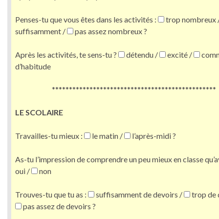
Penses-tu que vous êtes dans les activités :
trop nombreux 
suffisamment /
pas assez nombreux ?
Après les activités, te sens-tu ?
détendu /
excité /
com
d’habitude
************************************************
LE SCOLAIRE
Travailles-tu mieux :
le matin /
l’après-midi ?
As-tu l’impression de comprendre un peu mieux en classe qu’a
oui /
non
Trouves-tu que tu as :
suffisamment de devoirs /
trop de 
pas assez de devoirs ?