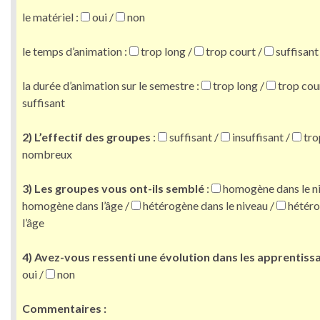
le matériel :
oui /
non
le temps d’animation :
trop long /
trop court /
suffisant
la durée d’animation sur le semestre :
trop long /
trop cou
suffisant
2) L’effectif des groupes
:
suffisant /
insuffisant /
tro
nombreux
3) Les groupes vous ont-ils semblé
:
homogène dans le n
homogène dans l’âge /
hétérogène dans le niveau /
hétéro
l’âge
4) Avez-vous ressenti une évolution dans les apprentiss
oui /
non
Commentaires :