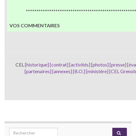
***************************************************
VOS COMMENTAIRES
CEL
[historique]
[contrat]
[activités]
[photos]
[presse]
[éva
[partenaires]
[annexes]
[B.O.]
[ministère]
[CEL Grenob
Search for: