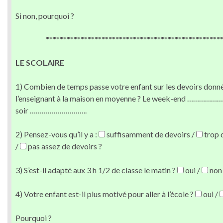
Si non, pourquoi ?
**************************************************
LE SCOLAIRE
1) Combien de temps passe votre enfant sur les devoirs donn
l’enseignant à la maison en moyenne ? Le week-end ……………
soir ………………………..
2) Pensez-vous qu’il y a :
suffisamment de devoirs /
trop 
/
pas assez de devoirs ?
3) S’est-il adapté aux 3 h 1/2 de classe le matin ?
oui /
non
4) Votre enfant est-il plus motivé pour aller à l’école ?
oui /
Pourquoi ?