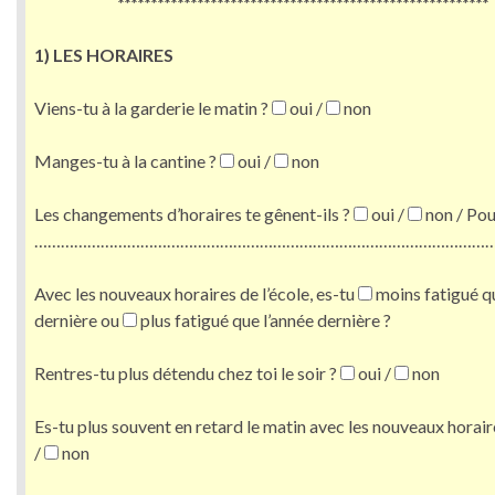
********************************************************
1) LES HORAIRES
Viens-tu à la garderie le matin ?
oui /
non
Manges-tu à la cantine ?
oui /
non
Les changements d’horaires te gênent-ils ?
oui /
non / Pou
………………………………………………………………………………………………
Avec les nouveaux horaires de l’école, es-tu
moins fatigué qu
dernière ou
plus fatigué que l’année dernière ?
Rentres-tu plus détendu chez toi le soir ?
oui /
non
Es-tu plus souvent en retard le matin avec les nouveaux horair
/
non