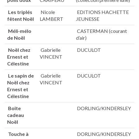
Les triplés
Nicole
EDITIONS HACHETTE
fêtent Noël
LAMBERT
JEUNESSE
Méli-mélo
CASTERMAN (courant
de Noël
d’air)
Noël chez
Gabrielle
DUCULOT
Ernest et
VINCENT
Célestine
Le sapin de
Gabrielle
DUCULOT
Noël chez
VINCENT
Ernest et
Célestine
Boîte
DORLING/KINDERSLEY
cadeau
Noël
Touche à
DORLING/KINDERSLEY