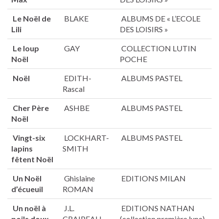
Le Noël de
BLAKE
ALBUMS DE « L’ECOLE
Lili
DES LOISIRS »
Le loup
GAY
COLLECTION LUTIN
Noël
POCHE
Noël
EDITH-
ALBUMS PASTEL
Rascal
Cher Père
ASHBE
ALBUMS PASTEL
Noël
Vingt-six
LOCKHART-
ALBUMS PASTEL
lapins
SMITH
fêtent Noël
Un Noël
Ghislaine
EDITIONS MILAN
d’écueuil
ROMAN
Un noël à
J.L.
EDITIONS NATHAN
poils doux
CRAIPEAU
(collection première lune)