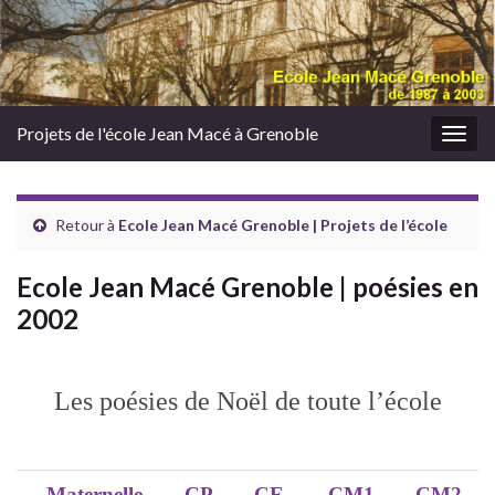
Projets de l'école Jean Macé à Grenoble
Togg
navig
Retour à
Ecole Jean Macé Grenoble | Projets de l’école
Ecole Jean Macé Grenoble | poésies en
2002
Les poésies de Noël de toute l’école
Maternelle
CP
CE
CM1
CM2